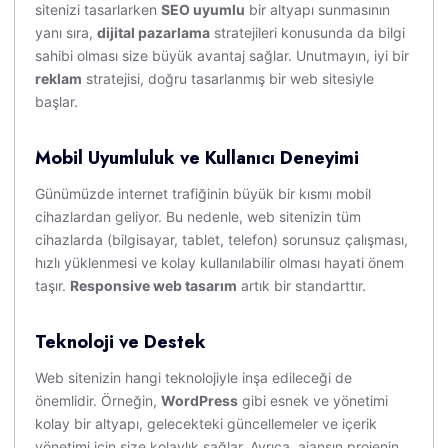
sitenizi tasarlarken
SEO uyumlu
bir altyapı sunmasının
yanı sıra,
dijital pazarlama
stratejileri konusunda da bilgi
sahibi olması size büyük avantaj sağlar. Unutmayın, iyi bir
reklam
stratejisi, doğru tasarlanmış bir web sitesiyle
başlar.
Mobil Uyumluluk ve Kullanıcı Deneyimi
Günümüzde internet trafiğinin büyük bir kısmı mobil
cihazlardan geliyor. Bu nedenle, web sitenizin tüm
cihazlarda (bilgisayar, tablet, telefon) sorunsuz çalışması,
hızlı yüklenmesi ve kolay kullanılabilir olması hayati önem
taşır.
Responsive web tasarım
artık bir standarttır.
Teknoloji ve Destek
Web sitenizin hangi teknolojiyle inşa edileceği de
önemlidir. Örneğin,
WordPress
gibi esnek ve yönetimi
kolay bir altyapı, gelecekteki güncellemeler ve içerik
yönetimi için size kolaylık sağlar. Ayrıca, ajansın projenin