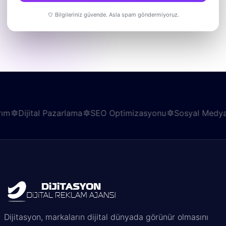
Bilgileriniz güvende. Asla spam göndermiyoruz.
jital Pazarlama
SEO Optimizasyonu
Sosyal Medya Yönet
Dijitasyon, markaların dijital dünyada görünür olmasını