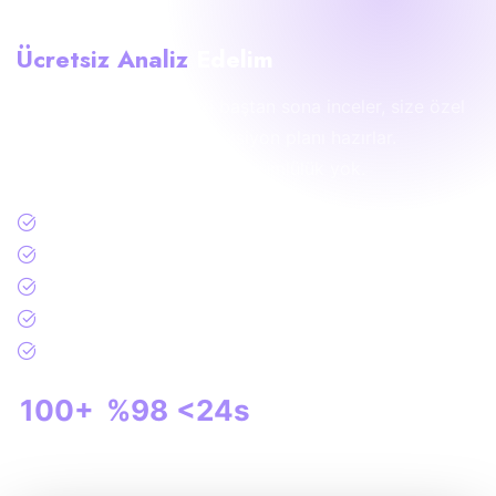
Web Sitenizi
Ücretsiz Analiz
Edelim
Uzman ekibimiz sitenizi baştan sona inceler, size özel
dijital strateji raporu ve aksiyon planı hazırlar.
Tamamen ücretsiz, hiçbir yükümlülük yok.
SEO & Teknik Performans Analizi
Sayfa Hızı & Core Web Vitals Testi
Rakip Karşılaştırması & Fırsat Raporu
Google Ads & Sosyal Medya Potansiyeli
Kişiselleştirilmiş Dijital Strateji Önerisi
100+
%98
<24s
Analiz Yapıldı
Memnuniyet
Yanıt Süresi