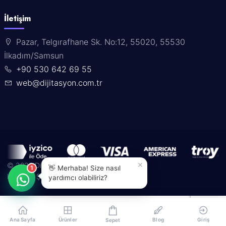
İletişim
Pazar, Telgırafhane Sk. No:12, 55020, 55530
İlkadım/Samsun
+90 530 642 69 55
web@dijitasyon.com.tr
×
© 2026 Dijitasyon. Tüm hakları saklıdır.
1
👋 Merhaba! Size nasıl
Kullanım Şartları
Gizlilik Politikası
İletişim
yardımcı olabiliriz?
Ana Sayfa
Ürünler
Blog
Giriş
Sepet