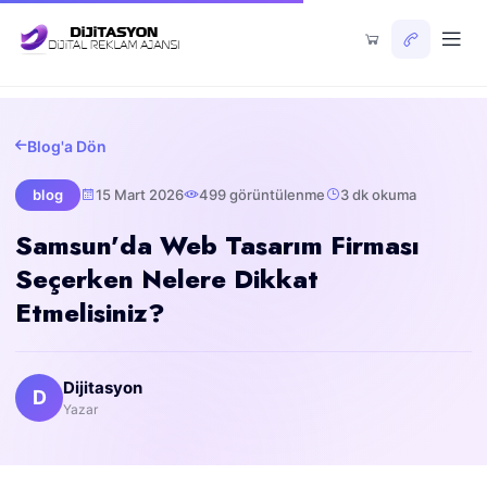
Blog'a Dön
blog
15 Mart 2026
499 görüntülenme
3 dk okuma
Samsun'da Web Tasarım Firması
Seçerken Nelere Dikkat
Etmelisiniz?
Dijitasyon
D
Yazar